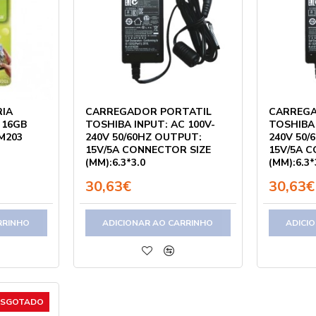
IA
CARREGADOR PORTATIL
CARREGA
 16GB
TOSHIBA INPUT: AC 100V-
TOSHIBA 
M203
240V 50/60HZ OUTPUT:
240V 50/
15V/5A CONNECTOR SIZE
15V/5A 
(MM):6.3*3.0
(MM):6.3*
30,63€
30,63€
RRINHO
ADICIONAR AO CARRINHO
ADICI
ESGOTADO