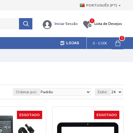
PORTUGUÊS (PT)
0
Iniciar Sessão
Lista de Desejos
0
LOJAS
0 - 0,00€
Ordenar por:
Exibir:
ESGOTADO
ESGOTADO