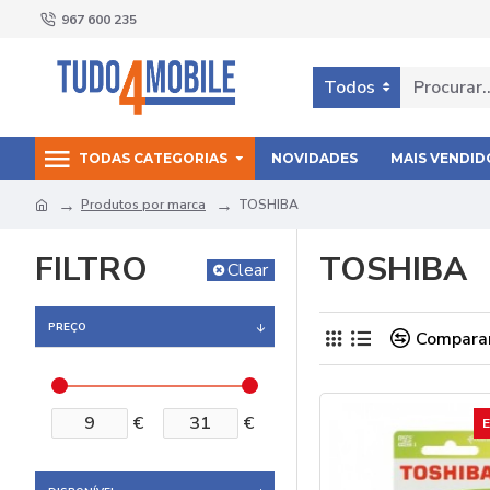
967 600 235
Todos
TODAS CATEGORIAS
NOVIDADES
MAIS VENDID
Produtos por marca
TOSHIBA
FILTRO
TOSHIBA
Clear
PREÇO
Comparar
€
€