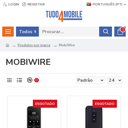
LOGIN
REGISTAR
PORTUGUÊS (PT)
0
Todos
Produtos por marca
MobiWire
MOBIWIRE
0
ESGOTADO
ESGOTADO