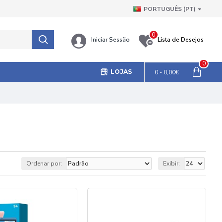
PORTUGUÊS (PT)
0
Iniciar Sessão
Lista de Desejos
0
LOJAS
0 - 0,00€
Ordenar por:
Exibir: