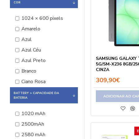
G-Vill G555
COR
Galaxy Tab A9 Plus
1024 × 600 pixels
5G
Amarelo
Hello 7
Azul
Kidiby KD26 Max
Azul Céu
Kids K2
SAMSUNG GALAXY 
Azul Preto
Kidz Pro
5G/SM-X236 8GB/25
CINZA
Branco
M1 Android
309,90€
Ciano Rosa
M4
Ciano Roxo
M6 4G LTE
BATTERY > CAPACIDADE DA
ADICIONAR AO CA
BATERIA
Cinza
M8 4G LTE
Cinza Grafite
1020 mAh
M9 4G LTE
Dourado
2500mAh
M12 5G
Grafite
2580 mAh
M15 4G LTE