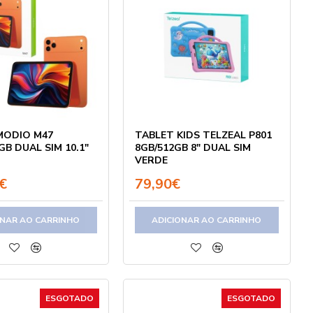
MODIO M47
TABLET KIDS TELZEAL P801
GB DUAL SIM 10.1"
8GB/512GB 8" DUAL SIM
VERDE
€
79,90€
ONAR AO CARRINHO
ADICIONAR AO CARRINHO
ESGOTADO
ESGOTADO