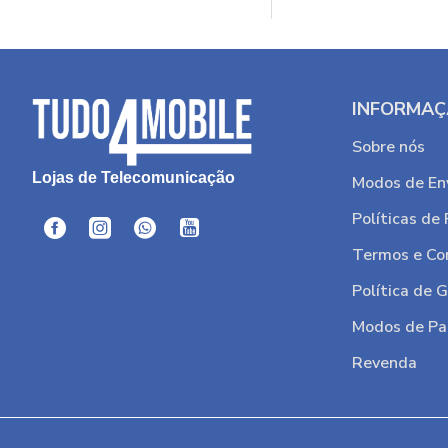
Tab A11/SM-X135F
Tab A11/SM-X135G
Tab M8
INFORMA
Tab M10
Sobre nós
Telzeal P105
Lojas de Telecomunicação
Modos de En
Telzeal P201
Políticas de
Telzeal P604
Termos e Co
Telzeal P702
Telzeal P801
Política de 
iPad 2022
Modos de P
iPad Air
Revenda