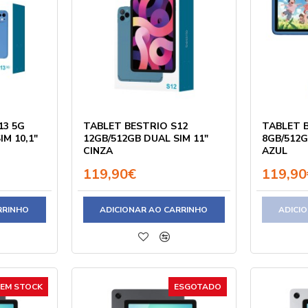
13 5G
TABLET BESTRIO S12
TABLET 
IM 10,1"
12GB/512GB DUAL SIM 11"
8GB/512G
CINZA
AZUL
119,90€
119,90
RRINHO
ADICIONAR AO CARRINHO
ADICI
EM STOCK
ESGOTADO