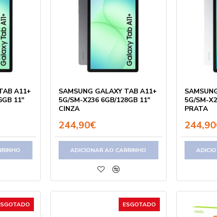
TAB A11+
SAMSUNG GALAXY TAB A11+
SAMSUNG
6GB 11"
5G/SM-X236 6GB/128GB 11"
5G/SM-X2
CINZA
PRATA
244,90€
244,90
RRINHO
ADICIONAR AO CARRINHO
ADICI
ESGOTADO
ESGOTADO