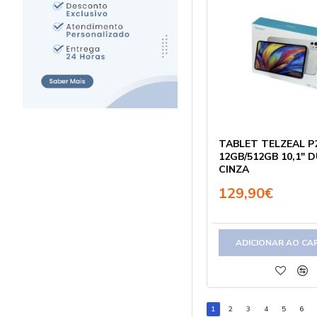
Tab72
Tab75
Tab A7 Lite/T220
Tab A7 Lite/T225
Tab A8/SM-X205
Tab A8/X200
TABLET TELZEAL P
Tab A9 Plus/SM-
12GB/512GB 10,1" 
X210
CINZA
129,90€
Tab A9/SM-X110
Tab A9/SM-X115
Tab A11+/SM-X230
ADICIONAR AO CA
Tab A11+ 5G/SM-
X236
Tab A11/SM-X133
1
2
3
4
5
6