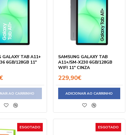
 GALAXY TAB A11+
SAMSUNG GALAXY TAB
36 6GB/128GB 11"
A11+/SM-X230 6GB/128GB
WIFI 11" CINZA
€
229,90€
ONAR AO CARRINHO
ADICIONAR AO CARRINHO
ESGOTADO
ESGOTADO