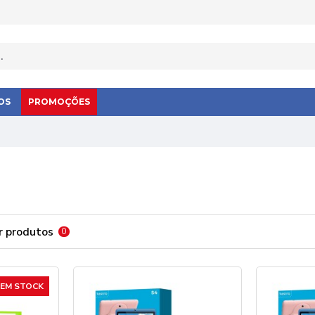
OS
PROMOÇÕES
 produtos
0
EM STOCK