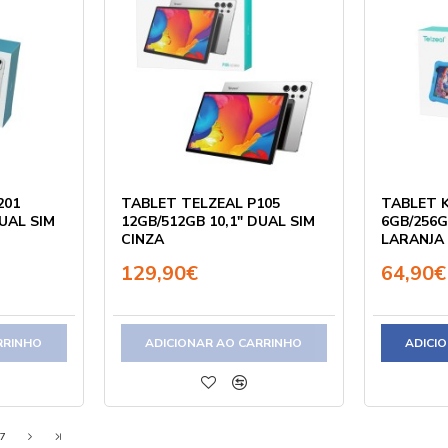
201
TABLET TELZEAL P105
TABLET K
DUAL SIM
12GB/512GB 10,1" DUAL SIM
6GB/256G
CINZA
LARANJA
129,90€
64,90€
RRINHO
ADICIONAR AO CARRINHO
ADICI
7