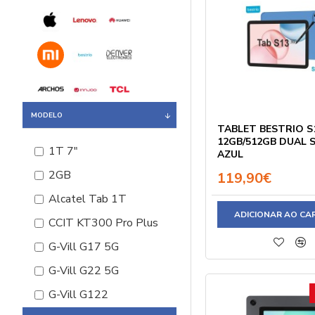
MODELO
TABLET BESTRIO S
12GB/512GB DUAL S
1T 7"
AZUL
2GB
119,90€
Alcatel Tab 1T
ADICIONAR AO CA
CCIT KT300 Pro Plus
G-Vill G17 5G
G-Vill G22 5G
G-Vill G122